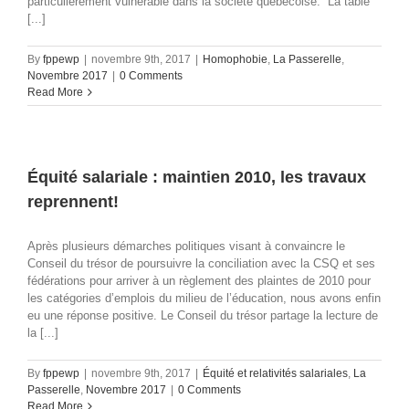
particulièrement vulnérable dans la société québécoise. La table
[...]
By
fppewp
|
novembre 9th, 2017
|
Homophobie
,
La Passerelle
,
Novembre 2017
|
0 Comments
Read More
Équité salariale : maintien 2010, les travaux
reprennent!
Après plusieurs démarches politiques visant à convaincre le
Conseil du trésor de poursuivre la conciliation avec la CSQ et ses
fédérations pour arriver à un règlement des plaintes de 2010 pour
les catégories d’emplois du milieu de l’éducation, nous avons enfin
eu une réponse positive. Le Conseil du trésor partage la lecture de
la [...]
By
fppewp
|
novembre 9th, 2017
|
Équité et relativités salariales
,
La
Passerelle
,
Novembre 2017
|
0 Comments
Read More