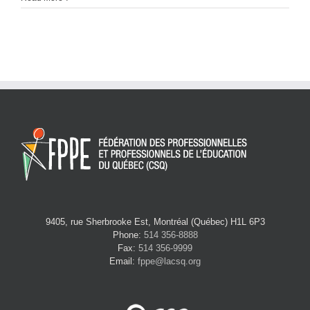
9405, rue Sherbrooke Est, Montréal (Québec) H1L 6P3
Phone:
514 356-8888
Fax:
514 356-9999
Email:
fppe@lacsq.org