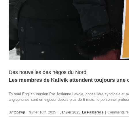
Des nouvelles des négos du Nord
Les membres de Kativik attendent toujours une 
To read English Version Par Josianne Lavoie, conseillère syndicale et 
anglophones sont en vigueur depuis plus de 6 mois, le personnel profess
By
fppewp
|
février 10th, 2025
|
Janvier 2025
,
La Passerelle
|
Commentaire