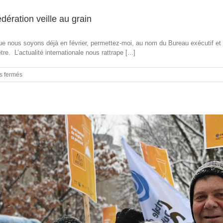
ération veille au grain
 nous soyons déjà en février, permettez-moi, au nom du Bureau exécutif et 
e. L’actualité internationale nous rattrape [...]
sur
s fermés
Mot
du
président
2025
commence
sur
une
note
d’inquiétude
:
votre
Fédération
veille
au
grain