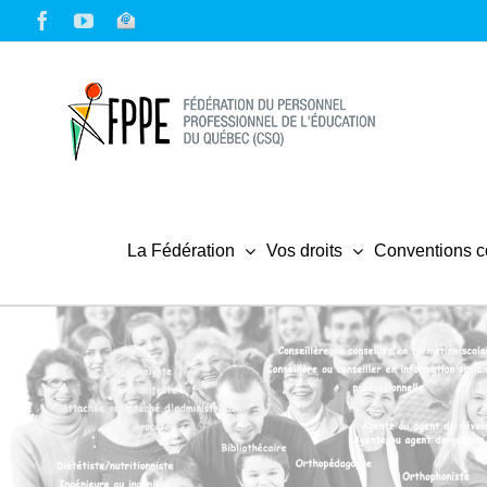
Skip
Facebook
YouTube
Courriel
to
content
La Fédération
Vos droits
Conventions co