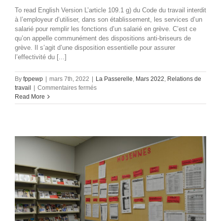
To read English Version L’article 109.1 g) du Code du travail interdit
à l’employeur d’utiliser, dans son établissement, les services d’un
salarié pour remplir les fonctions d’un salarié en grève. C’est ce
qu’on appelle communément des dispositions anti-briseurs de
grève. Il s’agit d’une disposition essentielle pour assurer
l’effectivité du [...]
By
fppewp
|
mars 7th, 2022
|
La Passerelle
,
Mars 2022
,
Relations de
sur
travail
|
Commentaires fermés
Relations
Read More
de
travail
Quand
le
télétravail
fait
évoluer
le
droit
:
10
ans
après
l’affaire