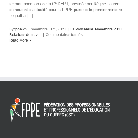
recommandations de la CSDEPJ, présidée par Régine Laurent,
demeurent d’actualité pour la FPPE puisque le premier ministre
Legault a [...]
By
fppewp
|
novembre 11th, 2021
|
La Passerelle
,
Novembre 2021
,
sur
Relations de travail
|
Commentaires fermés
Commission
Read More
Laurent
Le
rôle
en
prévention
des
acteurs
scolaires
dans
la
mire
du
premier
ministre