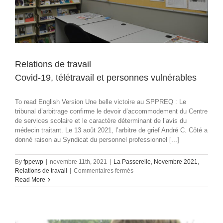
«
Journal
de
Québec
»,
enfin
un
Relations de travail
élargissement
Covid-19, télétravail et personnes vulnérables
de
la
notion
To read English Version Une belle victoire au SPPREQ : Le
de
tribunal d’arbitrage confirme le devoir d’accommodement du Centre
l’établissement
de services scolaire et le caractère déterminant de l’avis du
de
médecin traitant. Le 13 août 2021, l’arbitre de grief André C. Côté a
l’employeur.
donné raison au Syndicat du personnel professionnel [...]
By
fppewp
|
novembre 11th, 2021
|
La Passerelle
,
Novembre 2021
,
sur
Relations de travail
|
Commentaires fermés
Relations
Read More
de
travail
Covid-
19,