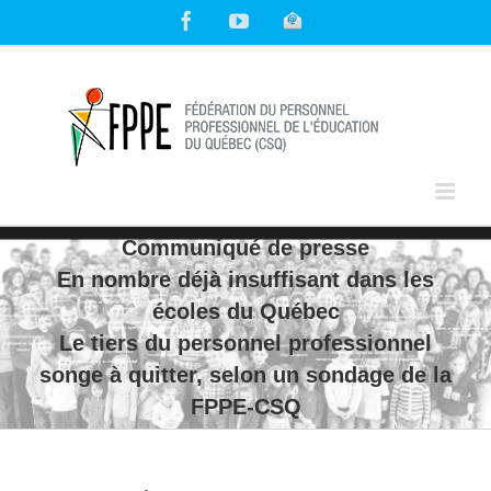
Skip
Facebook
YouTube
Courriel
to
content
Communiqué de presse
En nombre déjà insuffisant dans les
écoles du Québec
Le tiers du personnel professionnel
songe à quitter, selon un sondage de la
FPPE-CSQ