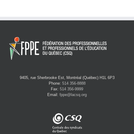
9405, rue Sherbrooke Est, Montréal (Québec) H1L 6P3
Phone:
514 356-8888
Fax:
514 356-9999
Email:
fppe@lacsq.org