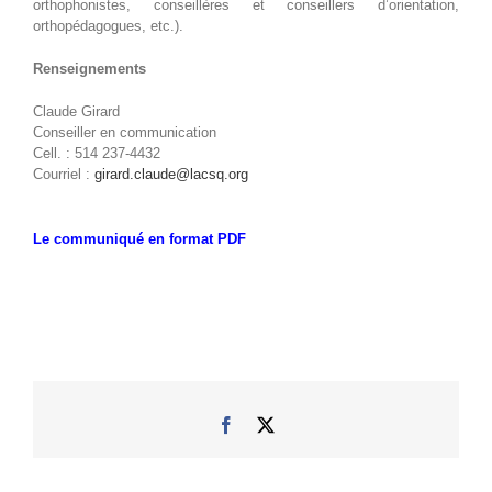
orthophonistes, conseillères et conseillers d’orientation,
orthopédagogues, etc.).
Renseignements
Claude Girard
Conseiller en communication
Cell. : 514 237-4432
Courriel :
girard.claude@lacsq.org
Le communiqué en format PDF
Facebook
X