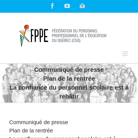
Skip
Facebook
YouTube
Courriel
to
content
Communiqué de presse
Plan de la rentrée
La confiance du personnel scolaire est à
rebâtir
Communiqué de presse
Plan de la rentrée