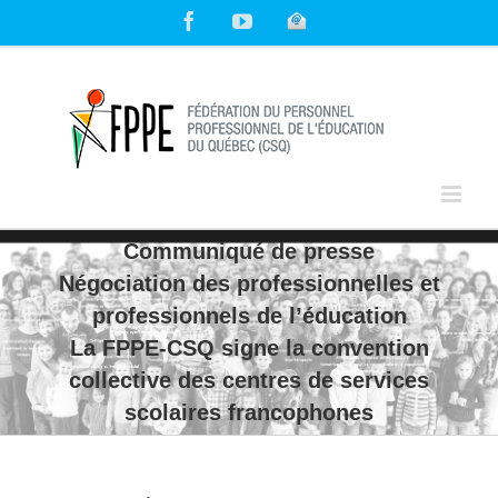
Skip
Facebook
YouTube
Courriel
to
content
Communiqué de presse
Négociation des professionnelles et
professionnels de l’éducation
La FPPE-CSQ signe la convention
collective des centres de services
scolaires francophones