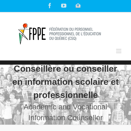
Skip
Facebook
YouTube
Courriel
to
content
Conseillère ou conseiller
en information scolaire et
professionnelle
Academic and Vocational
Information Counsellor