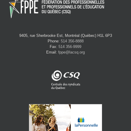
9405, rue Sherbrooke Est, Montréal (Québec) H1L 6P3
Phone:
514 356-8888
Fax:
514 356-9999
Email:
fppe@lacsq.org